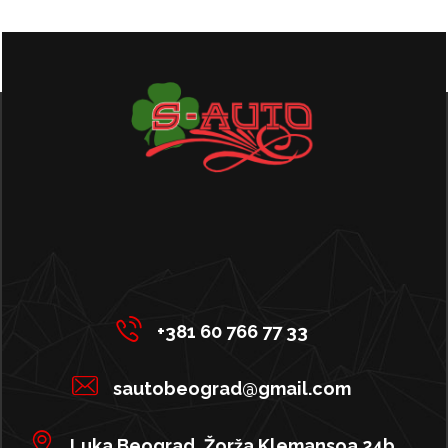
+381 60 766 77 33
sautobeograd@gmail.com
Luka Beograd, Žorža Klemansoa 24b